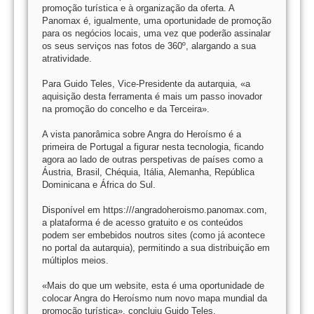
promoção turística e à organização da oferta. A
Panomax é, igualmente, uma oportunidade de promoção
para os negócios locais, uma vez que poderão assinalar
os seus serviços nas fotos de 360º, alargando a sua
atratividade.
Para Guido Teles, Vice-Presidente da autarquia, «a
aquisição desta ferramenta é mais um passo inovador
na promoção do concelho e da Terceira».
A vista panorâmica sobre Angra do Heroísmo é a
primeira de Portugal a figurar nesta tecnologia, ficando
agora ao lado de outras perspetivas de países como a
Áustria, Brasil, Chéquia, Itália, Alemanha, República
Dominicana e África do Sul.
Disponível em https:///angradoheroismo.panomax.com,
a plataforma é de acesso gratuito e os conteúdos
podem ser embebidos noutros sites (como já acontece
no portal da autarquia), permitindo a sua distribuição em
múltiplos meios.
«Mais do que um website, esta é uma oportunidade de
colocar Angra do Heroísmo num novo mapa mundial da
promoção turística», concluiu Guido Teles.