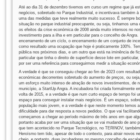
Até ao dia 31 de dezembro tivemos em curso um regime que já est
negócios, sobretudo no Parque Industrial, e incentivava também à
uma das medidas que teve realmente muito sucesso. É sempre b
situação no parque industrial preocupante, ou seja, tinhamos um
os efeitos da crise económica de 2008 ainda muito intensos no nos
investimento para a ilha e em particular para o concelho de Angra
encerramento de um cíclo, o encerramento de um conjunto de incent
como resultado uma ocupação que hoje é praticamente 100%. Temos 
pública nos próximos dias, e um outro que está na iminência de fic
particular que tinha o direito de superfície desse lote em particu
por ser uma referência para conseguirmos medir a situação económi
A verdade é que se conseguiu chegar ao fim de 2023 com resultado
económicas decorrentes sobretudo do aumento de preços, ou seja
um esforço muito intenso de atração de novos investimentos, de 
município, a StartUp Angra. A incubadora foi criada formalmente e
volta de 2015, e a verdade é que num curto espaço de tempo foi u
espaço para conseguir instalar mais negócios. É um espaço, sobret
população mais jovem, e a verdade é que neste momento temos a i
dificuldade para dar resposta a novos pedidos. O que vai facilit
começamos a chegar ao período máximo de três anos em que alguns
portanto acaba por ser uma situação que se vai mudando de ano p
que tem acontecido no Parque Tecnológico, no TERINOV, também 
Heroísmo tem tido, apesar de todo o contexto, para atrair novos 
cheio, e portanto, duas incubadoras no mesmo concelho de esca