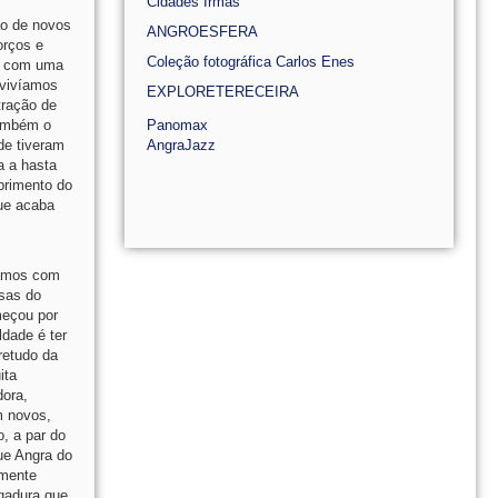
Cidades Irmãs
ão de novos
ANGROESFERA
orços e
Coleção fotográfica Carlos Enes
3 com uma
 vivíamos
EXPLORETERECEIRA
tração de
também o
Panomax
de tiveram
AngraJazz
a a hasta
mprimento do
que acaba
uámos com
esas do
meçou por
dade é ter
retudo da
ita
dora,
m novos,
, a par do
ue Angra do
lmente
gadura que