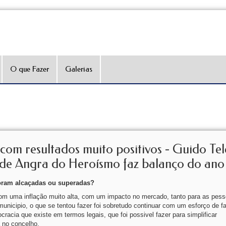
O que Fazer
Galerias
om resultados muito positivos - Guido Tele
de Angra do Heroísmo faz balanço do ano
foram alcaçadas ou superadas?
m uma inflação muito alta, com um impacto no mercado, tanto para as pess
unicipio, o que se tentou fazer foi sobretudo continuar com um esforço de fa
cracia que existe em termos legais, que foi possivel fazer para simplificar
á no concelho.