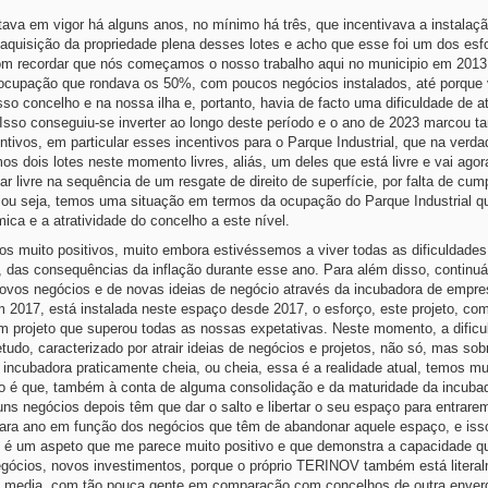
ava em vigor há alguns anos, no mínimo há três, que incentivava a instalaç
 aquisição da propriedade plena desses lotes e acho que esse foi um dos esf
om recordar que nós começamos o nosso trabalho aqui no municipio em 201
a ocupação que rondava os 50%, com poucos negócios instalados, até porque
so concelho e na nossa ilha e, portanto, havia de facto uma dificuldade de a
. Isso conseguiu-se inverter ao longo deste período e o ano de 2023 marcou 
ivos, em particular esses incentivos para o Parque Industrial, que na verda
dois lotes neste momento livres, aliás, um deles que está livre e vai agor
ar livre na sequência de um resgate de direito de superfície, por falta de cu
lar, ou seja, temos uma situação em termos da ocupação do Parque Industrial 
ca e a atratividade do concelho a este nível.
s muito positivos, muito embora estivéssemos a viver todas as dificuldades
, das consequências da inflação durante esse ano. Para além disso, contin
novos negócios e de novas ideias de negócio através da incubadora de empr
m 2017, está instalada neste espaço desde 2017, o esforço, este projeto, co
m projeto que superou todas as nossas expetativas. Neste momento, a dificul
udo, caracterizado por atrair ideias de negócios e projetos, não só, mas sob
ncubadora praticamente cheia, ou cheia, essa é a realidade atual, temos mu
ando é que, também à conta de alguma consolidação e da maturidade da incuba
 negócios depois têm que dar o salto e libertar o seu espaço para entrare
ara ano em função dos negócios que têm de abandonar aquele espaço, e isso
é um aspeto que me parece muito positivo e que demonstra a capacidade q
negócios, novos investimentos, porque o próprio TERINOV também está litera
la media, com tão pouca gente em comparação com concelhos de outra enver