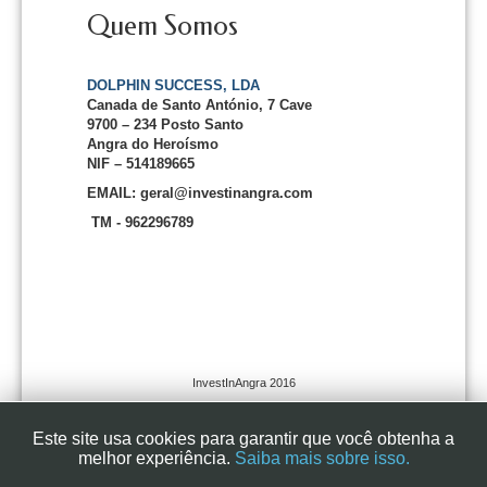
Quem Somos
DOLPHIN SUCCESS, LDA
Canada de Santo António, 7 Cave
9700 – 234 Posto Santo
Angra do Heroísmo
NIF – 514189665
EMAIL: geral@investinangra.com
TM - 962296789
InvestInAngra 2016
Este site usa cookies para garantir que você obtenha a
melhor experiência.
Saiba mais sobre isso.