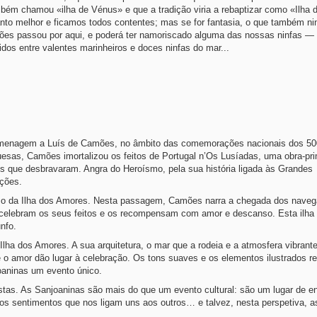
bém chamou «ilha de Vénus» e que a tradição viria a rebaptizar como «Ilha 
nto melhor e ficamos todos contentes; mas se for fantasia, o que também n
ões passou por aqui, e poderá ter namoriscado alguma das nossas ninfas —
s entre valentes marinheiros e doces ninfas do mar...
menagem a Luís de Camões, no âmbito das comemorações nacionais dos 50
uguesas, Camões imortalizou os feitos de Portugal n’Os Lusíadas, uma obra-pr
s que desbravaram. Angra do Heroísmo, pela sua história ligada às Grandes
ções.
e o da Ilha dos Amores. Nesta passagem, Camões narra a chegada dos nave
e celebram os seus feitos e os recompensam com amor e descanso. Esta ilha 
nfo.
lha dos Amores. A sua arquitetura, o mar que a rodeia e a atmosfera vibrant
e o amor dão lugar à celebração. Os tons suaves e os elementos ilustrados r
joaninas um evento único.
stas. As Sanjoaninas são mais do que um evento cultural: são um lugar de e
 os sentimentos que nos ligam uns aos outros… e talvez, nesta perspetiva, a