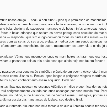
uito nossa amiga — pediu a seu filho Cupido que premiasse os marinheiros
a descoberta do caminho marítimo para a Índia e, assim, de um novo mundo. 
muito bela, cheiinha de saborosos manjares e de belas ninfas amorosas, onde
m fortes e belas crianças que seriam os novos portugueses nascidos do mar n
ssoa — respondeu que sim e logo convocou todas as ninfas dos mares — as
va-as com as setas do seu arco, e elas, à medida que iam sendo atingidas, 
 oferecerem aos marinheiros de quem, mesmo sem os terem visto ainda, já
puxada por Vénus, que mesmo de longe os marinheiros acharam que era fresc
iriam a passar-se coisas tais e tão boas que ainda hoje nos fazem ferver a
ão passa de uma construção simbólica própria de um poema épico feito à man
alorosos como Ulisses ou Eneias, após longas e perigosas viagens marítima
feitos e pelo conhecimento assim adquirido. Pode ser.
as ilhas que povoam os oceanos Atlântico e Índico e que, ficando nas rota
s, terá obrigatoriamente visitado nas suas andanças por esse mundo fora. Pe
ue, no Índico, e, no Atlântico, nas de Santa Helena, Santiago e, por fim e
a última escala das naus antes de Lisboa, seu destino final.
de ou fantasia, fiquemo-nos pela fantasia de que a Terceira poderá ter servi