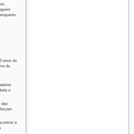
dos
inguém
 enquanto
0 anos do
ima da
gadores
bela e
e das
eforçam
ncontros e
s