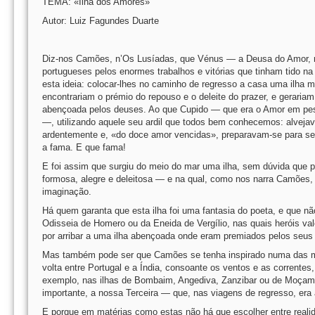
TEMA: «Ilha dos Amores»
Autor: Luiz Fagundes Duarte
Diz-nos Camões, n’Os Lusíadas, que Vénus — a Deusa do Amor, m
portugueses pelos enormes trabalhos e vitórias que tinham tido n
esta ideia: colocar-lhes no caminho de regresso a casa uma ilha 
encontrariam o prémio do repouso e o deleite do prazer, e geraria
abençoada pelos deuses. Ao que Cupido — que era o Amor em pe
—, utilizando aquele seu ardil que todos bem conhecemos: alveja
ardentemente e, «do doce amor vencidas», preparavam-se para se
a fama. E que fama!
E foi assim que surgiu do meio do mar uma ilha, sem dúvida que 
formosa, alegre e deleitosa — e na qual, como nos narra Camões, v
imaginação.
Há quem garanta que esta ilha foi uma fantasia do poeta, e que n
Odisseia de Homero ou da Eneida de Vergílio, nas quais heróis v
por arribar a uma ilha abençoada onde eram premiados pelos seus 
Mas também pode ser que Camões se tenha inspirado numa das muit
volta entre Portugal e a Índia, consoante os ventos e as corrente
exemplo, nas ilhas de Bombaim, Angediva, Zanzibar ou de Moçambiq
importante, a nossa Terceira — que, nas viagens de regresso, era 
E porque em matérias como estas não há que escolher entre realida