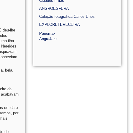
Cidades Irmãs
ANGROESFERA
Coleção fotográfica Carlos Enes
EXPLORETERECEIRA
E deu-lhe
Panomax
 eles
AngraJazz
uma ilha
 Nereides
suspiravam
 conheciam
a, bela,
eira da
s, acabavam
s de ida e
nsemos, por
 mais
do de