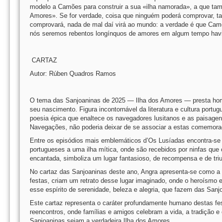
modelo a Camões para construir a sua «ilha namorada», a que tam
Amores». Se for verdade, coisa que ninguém poderá comprovar, ta
comprovará, nada de mal daí virá ao mundo: a verdade é que Cam
nós seremos rebentos longínquos de amores em algum tempo havido
CARTAZ
Autor: Rúben Quadros Ramos
O tema das Sanjoaninas de 2025 — Ilha dos Amores — presta ho
seu nascimento. Figura incontornável da literatura e cultura port
poesia épica que enaltece os navegadores lusitanos e as paisagen
Navegações, não poderia deixar de se associar a estas comemora
Entre os episódios mais emblemáticos d’Os Lusíadas encontra-s
portugueses a uma ilha mítica, onde são recebidos por ninfas qu
encantada, simboliza um lugar fantasioso, de recompensa e de triu
No cartaz das Sanjoaninas deste ano, Angra apresenta-se como a I
festas, criam um retrato desse lugar imaginado, onde o heroísmo 
esse espírito de serenidade, beleza e alegria, que fazem das San
Este cartaz representa o caráter profundamente humano destas fe
reencontros, onde famílias e amigos celebram a vida, a tradição e
Sanjoaninas sejam a verdadeira Ilha dos Amores.