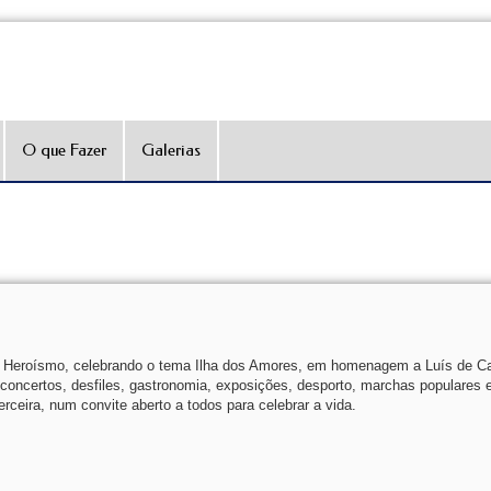
O que Fazer
Galerias
do Heroísmo, celebrando o tema Ilha dos Amores, em homenagem a Luís de 
oncertos, desfiles, gastronomia, exposições, desporto, marchas populares 
erceira, num convite aberto a todos para celebrar a vida.