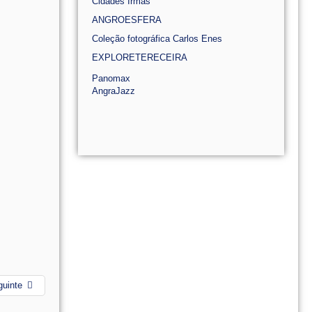
Cidades Irmãs
ANGROESFERA
Coleção fotográfica Carlos Enes
EXPLORETERECEIRA
Panomax
AngraJazz
guinte