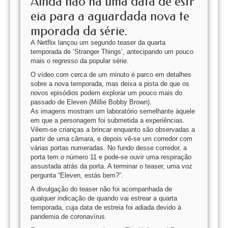
Ainda não há uma data de estr
eia para a aguardada nova te
mporada da série.
A
Netflix lançou um segundo teaser da quarta
temporada de ‘Stranger Things’, antecipando um pouco
mais o regresso da popular série.
O vídeo com cerca de um minuto é parco em detalhes
sobre a nova temporada, mas deixa a pista de que os
novos episódios podem explorar um pouco mais do
passado de Eleven (Millie Bobby Brown).
As imagens mostram um laboratório semelhante àquele
em que a personagem foi submetida a experiências.
Vêem-se crianças a brincar enquanto são observadas a
partir de uma câmara, e depois vê-se um corredor com
várias portas numeradas. No fundo desse corredor, a
porta tem o número 11 e pode-se ouvir uma respiração
assustada atrás da porta. A terminar o teaser, uma voz
pergunta “Eleven, estás bem?”.
A divulgação do teaser não foi acompanhada de
qualquer indicação de quando vai estrear a quarta
temporada, cuja data de estreia foi adiada devido à
pandemia de coronavírus.