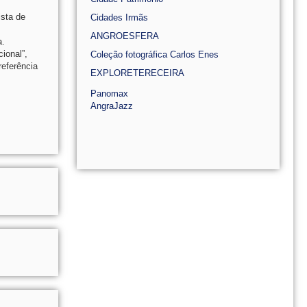
ista de
Cidades Irmãs
ANGROESFERA
a.
ional”,
Coleção fotográfica Carlos Enes
eferência
EXPLORETERECEIRA
Panomax
AngraJazz