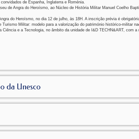
 convidados de Espanha, Inglaterra e Roménia.
eu de Angra do Heroísmo, ao Núcleo de História Militar Manuel Coelho Bapt
gra do Heroísmo, no dia 12 de julho, às 18H. A inscrição prévia é obrigatóri
Turismo Militar: modelo para a valorização do património histórico-militar nac
 a Ciência e a Tecnologia, no âmbito da unidade de I&D TECHN&ART, com a r
io da Unesco