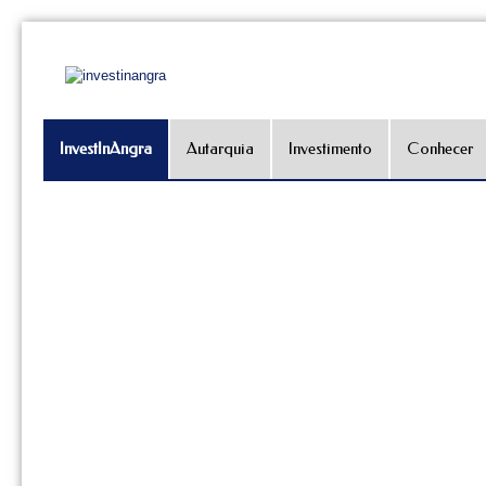
InvestInAngra
Autarquia
Investimento
Conhecer