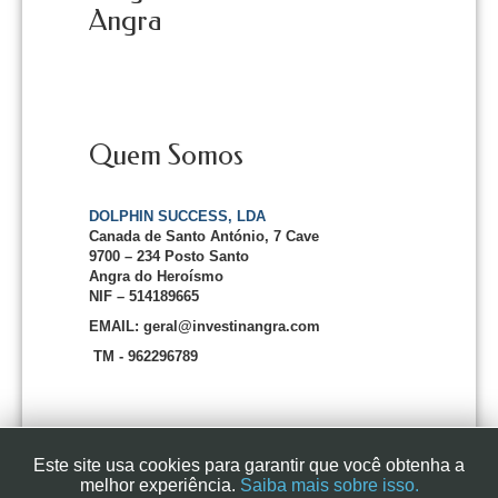
Angra
Quem Somos
DOLPHIN SUCCESS, LDA
Canada de Santo António, 7 Cave
9700 – 234 Posto Santo
Angra do Heroísmo
NIF – 514189665
EMAIL: geral@investinangra.com
TM - 962296789
Este site usa cookies para garantir que você obtenha a
melhor experiência.
Saiba mais sobre isso.