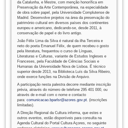
da Catalunha, e Mestre, com menção honorífica em
Preservação da Arte Contemporânea, na especialidade
de obra sobre papel, pela Universidade Complutense de
Madrid. Desenvolve projetos na área da preservação do
património cultural em diversos países dos continentes
europeu e americano, dedicando-se, desde 2011, à
conservação de papel e do livro antigo.
João Félix Lima da Silva é natural da ilha Terceira e
neto do poeta Emanuel Félix, de quem recebeu o gosto
pela literatura, frequentou o curso de Línguas,
Literaturas e Culturas, variante de Estudos Ingleses e
Franceses, pela Faculdade de Ciências Sociais e
Humanas da Universidade Nova de Lisboa. É técnico
superior desde 2013, na Biblioteca Luís da Silva Ribeiro,
onde exerce funções na Divisão de Arquivo.
A participação nesta palestra decorre mediante inscrição
prévia, através do número de telefone 295 401 000, ou
através de e-mail com o nome e contacto
para:
comunicacao.bparlsr@azores.gov.pt
. (inscrições
limitadas).
A Direção Regional da Cultura informa, que estes e
outros eventos, estão disponíveis para consulta na
Agenda Cultural do Portal Cultura Açores, no seguinte