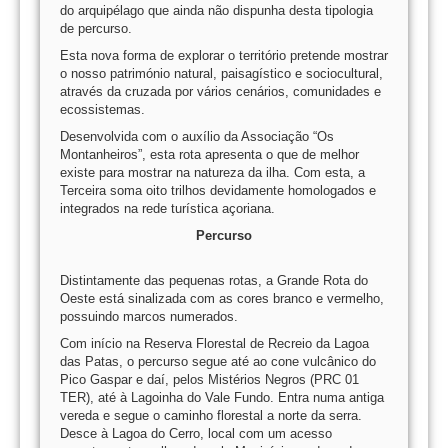
do arquipélago que ainda não dispunha desta tipologia
de percurso.
Esta nova forma de explorar o território pretende mostrar
o nosso património natural, paisagístico e sociocultural,
através da cruzada por vários cenários, comunidades e
ecossistemas.
Desenvolvida com o auxílio da Associação “Os
Montanheiros”, esta rota apresenta o que de melhor
existe para mostrar na natureza da ilha. Com esta, a
Terceira soma oito trilhos devidamente homologados e
integrados na rede turística açoriana.
Percurso
Distintamente das pequenas rotas, a Grande Rota do
Oeste está sinalizada com as cores branco e vermelho,
possuindo marcos numerados.
Com início na Reserva Florestal de Recreio da Lagoa
das Patas, o percurso segue até ao cone vulcânico do
Pico Gaspar e daí, pelos Mistérios Negros (PRC 01
TER), até à Lagoinha do Vale Fundo. Entra numa antiga
vereda e segue o caminho florestal a norte da serra.
Desce à Lagoa do Cerro, local com um acesso