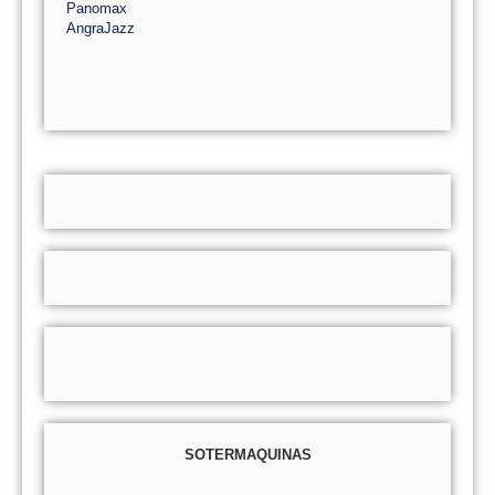
Panomax
AngraJazz
SOTERMAQUINAS