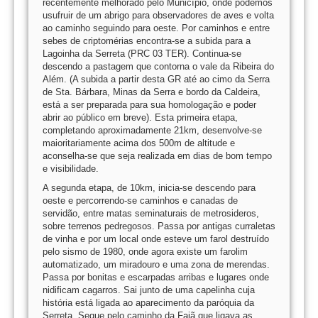
recentemente melhorado pelo Município, onde podemos
usufruir de um abrigo para observadores de aves e volta
ao caminho seguindo para oeste. Por caminhos e entre
sebes de criptomérias encontra-se a subida para a
Lagoinha da Serreta (PRC 03 TER). Continua-se
descendo a pastagem que contorna o vale da Ribeira do
Além. (A subida a partir desta GR até ao cimo da Serra
de Sta. Bárbara, Minas da Serra e bordo da Caldeira,
está a ser preparada para sua homologação e poder
abrir ao público em breve). Esta primeira etapa,
completando aproximadamente 21km, desenvolve-se
maioritariamente acima dos 500m de altitude e
aconselha-se que seja realizada em dias de bom tempo
e visibilidade.
A segunda etapa, de 10km, inicia-se descendo para
oeste e percorrendo-se caminhos e canadas de
servidão, entre matas seminaturais de metrosideros,
sobre terrenos pedregosos. Passa por antigas curraletas
de vinha e por um local onde esteve um farol destruído
pelo sismo de 1980, onde agora existe um farolim
automatizado, um miradouro e uma zona de merendas.
Passa por bonitas e escarpadas arribas e lugares onde
nidificam cagarros. Sai junto de uma capelinha cuja
história está ligada ao aparecimento da paróquia da
Serreta. Segue pelo caminho da Fajã que ligava as