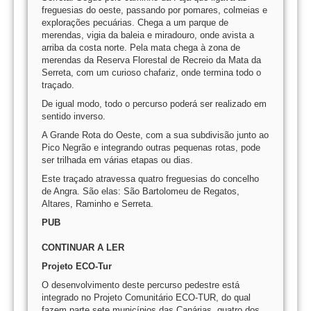
freguesias do oeste, passando por pomares, colmeias e
explorações pecuárias. Chega a um parque de
merendas, vigia da baleia e miradouro, onde avista a
arriba da costa norte. Pela mata chega à zona de
merendas da Reserva Florestal de Recreio da Mata da
Serreta, com um curioso chafariz, onde termina todo o
traçado.
De igual modo, todo o percurso poderá ser realizado em
sentido inverso.
A Grande Rota do Oeste, com a sua subdivisão junto ao
Pico Negrão e integrando outras pequenas rotas, pode
ser trilhada em várias etapas ou dias.
Este traçado atravessa quatro freguesias do concelho
de Angra. São elas: São Bartolomeu de Regatos,
Altares, Raminho e Serreta.
PUB
CONTINUAR A LER
Projeto ECO-Tur
O desenvolvimento deste percurso pedestre está
integrado no Projeto Comunitário ECO-TUR, do qual
fazem parte sete municípios das Canárias, quatro dos