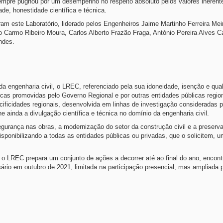
mpre pugnou por um desempenho no respeito absoluto pelos valores inerent
ade, honestidade científica e técnica.
ram este Laboratório, liderado pelos Engenheiros Jaime Martinho Ferreira Mei
 Carmo Ribeiro Moura, Carlos Alberto Frazão Fraga, António Pereira Alves C
ndes.
a engenharia civil, o LREC, referenciado pela sua idoneidade, isenção e qua
licas promovidas pelo Governo Regional e por outras entidades públicas regio
icidades regionais, desenvolvida em linhas de investigação consideradas pri
e ainda a divulgação científica e técnica no domínio da engenharia civil.
egurança nas obras, a modernização do setor da construção civil e a preserv
sponibilizando a todas as entidades públicas ou privadas, que o solicitem, u
, o LREC prepara um conjunto de ações a decorrer até ao final do ano, encon
ário em outubro de 2021, limitada na participação presencial, mas ampliada 