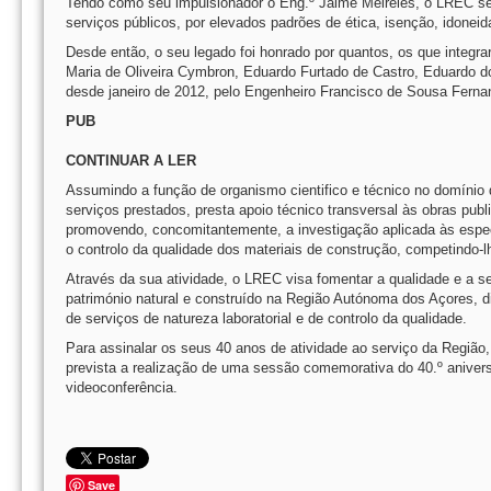
Tendo como seu impulsionador o Eng.º Jaime Meireles, o LREC se
serviços públicos, por elevados padrões de ética, isenção, idoneid
Desde então, o seu legado foi honrado por quantos, os que integra
Maria de Oliveira Cymbron, Eduardo Furtado de Castro, Eduardo do
desde janeiro de 2012, pelo Engenheiro Francisco de Sousa Ferna
PUB
CONTINUAR A LER
Assumindo a função de organismo cientifico e técnico no domínio d
serviços prestados, presta apoio técnico transversal às obras pub
promovendo, concomitantemente, a investigação aplicada às especif
o controlo da qualidade dos materiais de construção, competindo-lh
Através da sua atividade, o LREC visa fomentar a qualidade e a s
património natural e construído na Região Autónoma dos Açores, di
de serviços de natureza laboratorial e de controlo da qualidade.
Para assinalar os seus 40 anos de atividade ao serviço da Região
prevista a realização de uma sessão comemorativa do 40.º anivers
videoconferência.
Save