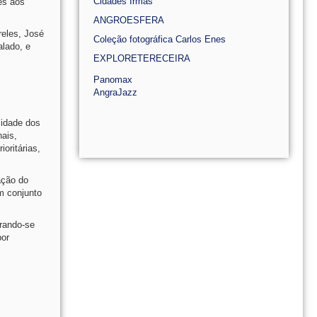
Cidades Irmãs
es aos
ANGROESFERA
reles, José
Coleção fotográfica Carlos Enes
alado, e
EXPLORETERECEIRA
Panomax
AngraJazz
lidade dos
nais,
oritárias,
ação do
m conjunto
trando-se
por