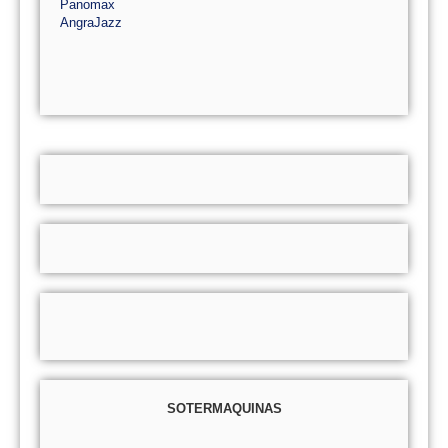
Panomax
AngraJazz
SOTERMAQUINAS