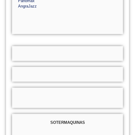
Panomax
AngraJazz
SOTERMAQUINAS