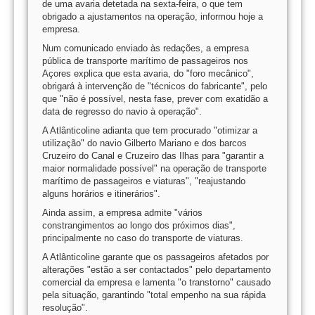
de uma avaria detetada na sexta-feira, o que tem
obrigado a ajustamentos na operação, informou hoje a
empresa.
Num comunicado enviado às redações, a empresa
pública de transporte marítimo de passageiros nos
Açores explica que esta avaria, do "foro mecânico",
obrigará à intervenção de "técnicos do fabricante", pelo
que "não é possível, nesta fase, prever com exatidão a
data de regresso do navio à operação".
A Atlânticoline adianta que tem procurado "otimizar a
utilização" do navio Gilberto Mariano e dos barcos
Cruzeiro do Canal e Cruzeiro das Ilhas para "garantir a
maior normalidade possível" na operação de transporte
marítimo de passageiros e viaturas", "reajustando
alguns horários e itinerários".
Ainda assim, a empresa admite "vários
constrangimentos ao longo dos próximos dias",
principalmente no caso do transporte de viaturas.
A Atlânticoline garante que os passageiros afetados por
alterações "estão a ser contactados" pelo departamento
comercial da empresa e lamenta "o transtorno" causado
pela situação, garantindo "total empenho na sua rápida
resolução".