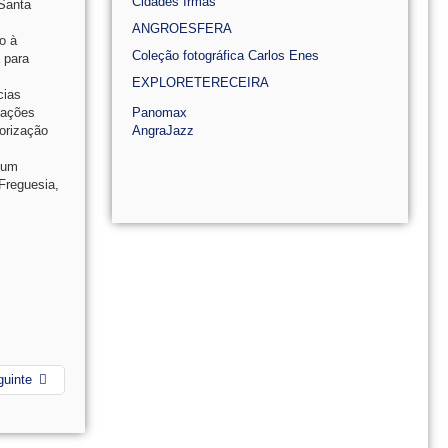
Cidades Irmãs
 Santa
ANGROESFERA
o à
Coleção fotográfica Carlos Enes
 para
EXPLORETERECEIRA
cias
uações
Panomax
lorização
AngraJazz
, um
Freguesia,
guinte