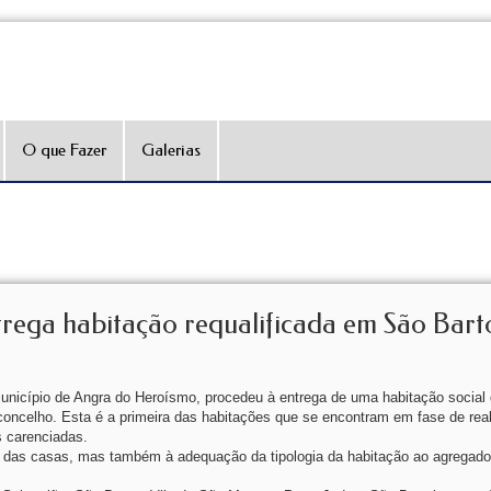
O que Fazer
Galerias
rega habitação requalificada em São Bar
Município de Angra do Heroísmo, procedeu à entrega de uma habitação social d
oncelho. Esta é a primeira das habitações que se encontram em fase de reab
s carenciadas.
ão das casas, mas também à adequação da tipologia da habitação ao agregado 