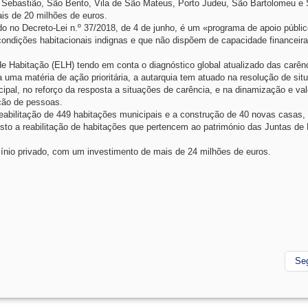
o Sebastião, São Bento, Vila de São Mateus, Porto Judeu, São Bartolomeu e
is de 20 milhões de euros.
do no Decreto-Lei n.º 37/2018, de 4 de junho, é um «programa de apoio públic
ndições habitacionais indignas e que não dispõem de capacidade financeira
de Habitação (ELH) tendo em conta o diagnóstico global atualizado das carên
a uma matéria de ação prioritária, a autarquia tem atuado na resolução de sit
icipal, no reforço da resposta a situações de carência, e na dinamização e va
ção de pessoas.
 reabilitação de 449 habitações municipais e a construção de 40 novas casas
sto a reabilitação de habitações que pertencem ao património das Juntas de 
omínio privado, com um investimento de mais de 24 milhões de euros.
Se