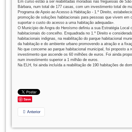
Em curso estão a ser reabilitadas moradias nas freguesias de Sã
Bárbara, num total de 177 casas, com um investimento total de ma
Programa de Apoio ao Acesso à Habitação - 1.º Direito, estabeleci
promoção de soluções habitacionais para pessoas que vivem em co
suportar o custo do acesso a uma habitação adequada».
O Município de Angra do Heroísmo definiu a sua Estratégia Local 
habitacionais do concelho. Enquadrada no 1.º Direito e considerad
habitacionais indignas, na reabilitação do parque habitacional mun
da habitação e do ambiente urbano promovendo a atração e a fixa
No que concerne ao parque habitacional municipal, foi proposto a
investimento que ascende os 60 milhões de euros. Foi ainda propo
num investimento superior a 1 milhão de euros.
Na ELH, foi ainda incluída a reabilitação de 190 habitações de d
Save
Anterior