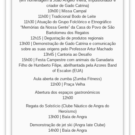
(em homenagem a João Ângelo Vieira, impulsionador e
criador de Gado Catrina)
10h00 | Missa Campal
11h00 | Tradicional Bodo de Leite
11h30 | Atuação do Grupo Folclórico e Etnográfico
“Memórias da Nossa Gente” da Casa do Povo de São
Bartolomeu dos Regatos
12h15 | Degustação de produtos regionais
13h00 | Demonstração de Gado Catrina e comunicação
sobre as suas origens pelo Professor Artur Machado
13h45 | Cantoria ao Desafio
15h00 | Festa Campestre com animais da Ganadaria
Filho de Humberto Filipe, abrilhantada pela Azores Band
of Escalon (EUA)
Aula aberta de zumba (Zumba Fitness)
11h00 | Praça Velha
Abertura dos espaços gastronómicos
12h00
Regata do Solstício (Clube Náutico de Angra do
Heroísmo)
13h00 | Baía de Angra
Demonstração de jet ski (Angra Iate Clube)
14h00 | Baía de Angra