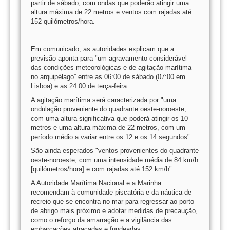
partir de sábado, com ondas que poderão atingir uma
altura máxima de 22 metros e ventos com rajadas até
152 quilómetros/hora.
Em comunicado, as autoridades explicam que a
previsão aponta para "um agravamento considerável
das condições meteorológicas e de agitação marítima
no arquipélago” entre as 06:00 de sábado (07:00 em
Lisboa) e as 24:00 de terça-feira.
A agitação marítima será caracterizada por "uma
ondulação proveniente do quadrante oeste-noroeste,
com uma altura significativa que poderá atingir os 10
metros e uma altura máxima de 22 metros, com um
período médio a variar entre os 12 e os 14 segundos".
São ainda esperados "ventos provenientes do quadrante
oeste-noroeste, com uma intensidade média de 84 km/h
[quilómetros/hora] e com rajadas até 152 km/h".
A Autoridade Marítima Nacional e a Marinha
recomendam à comunidade piscatória e da náutica de
recreio que se encontra no mar para regressar ao porto
de abrigo mais próximo e adotar medidas de precaução,
como o reforço da amarração e a vigilância das
embarcações atracadas e fundeadas.