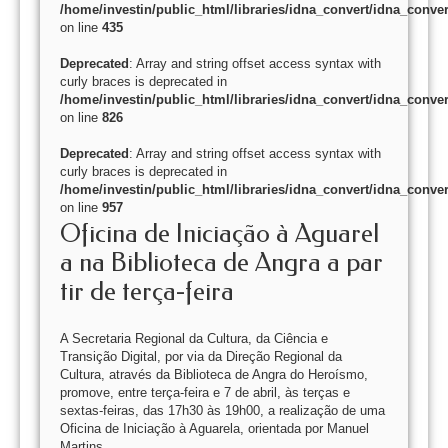
/home/investin/public_html/libraries/idna_convert/idna_conver
on line
435
Deprecated
: Array and string offset access syntax with
curly braces is deprecated in
/home/investin/public_html/libraries/idna_convert/idna_conver
on line
826
Deprecated
: Array and string offset access syntax with
curly braces is deprecated in
/home/investin/public_html/libraries/idna_convert/idna_conver
on line
957
Oficina de Iniciação à Aguarel
a na Biblioteca de Angra a par
tir de terça-feira
A Secretaria Regional da Cultura, da Ciência e
Transição Digital, por via da Direção Regional da
Cultura, através da Biblioteca de Angra do Heroísmo,
promove, entre terça-feira e 7 de abril, às terças e
sextas-feiras, das 17h30 às 19h00, a realização de uma
Oficina de Iniciação à Aguarela, orientada por Manuel
Martins.