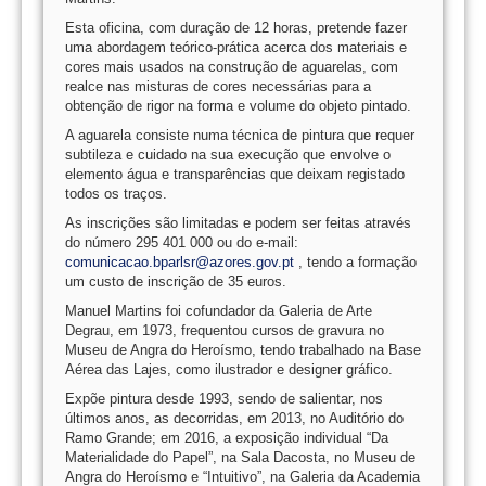
Esta oficina, com duração de 12 horas, pretende fazer
uma abordagem teórico-prática acerca dos materiais e
cores mais usados na construção de aguarelas, com
realce nas misturas de cores necessárias para a
obtenção de rigor na forma e volume do objeto pintado.
A aguarela consiste numa técnica de pintura que requer
subtileza e cuidado na sua execução que envolve o
elemento água e transparências que deixam registado
todos os traços.
As inscrições são limitadas e podem ser feitas através
do número 295 401 000 ou do e-mail:
comunicacao.bparlsr@azores.gov.pt
, tendo a formação
um custo de inscrição de 35 euros.
Manuel Martins foi cofundador da Galeria de Arte
Degrau, em 1973, frequentou cursos de gravura no
Museu de Angra do Heroísmo, tendo trabalhado na Base
Aérea das Lajes, como ilustrador e designer gráfico.
Expõe pintura desde 1993, sendo de salientar, nos
últimos anos, as decorridas, em 2013, no Auditório do
Ramo Grande; em 2016, a exposição individual “Da
Materialidade do Papel”, na Sala Dacosta, no Museu de
Angra do Heroísmo e “Intuitivo”, na Galeria da Academia