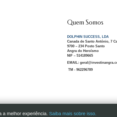
Quem Somos
DOLPHIN SUCCESS, LDA
Canada de Santo António, 7 C
9700 – 234 Posto Santo
Angra do Heroísmo
NIF – 514189665
EMAIL: geral@investinangra.
TM - 962296789
InvestInAngra 2016
a a melhor experiência.
Saiba mais sobre isso.