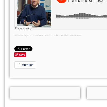
Investinangra80
·
PODER LOCAL - 053 - ÁLAMO MENESES
Save
Anterior