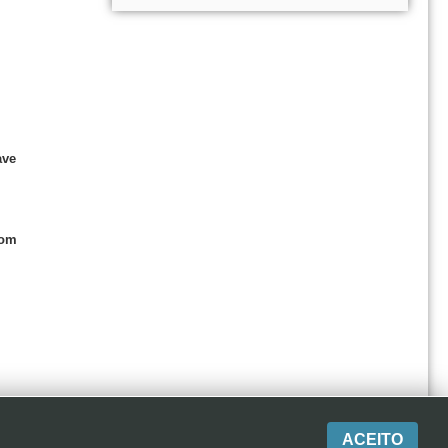
ave
com
ACEITO