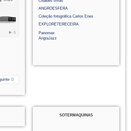
Cidades Irmãs
ANGROESFERA
Coleção fotográfica Carlos Enes
EXPLORETERECEIRA
Panomax
AngraJazz
guinte
SOTERMAQUINAS