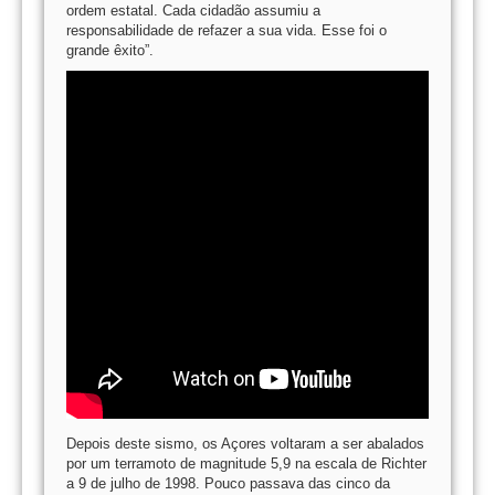
ordem estatal. Cada cidadão assumiu a
responsabilidade de refazer a sua vida. Esse foi o
grande êxito”.
Depois deste sismo, os Açores voltaram a ser abalados
por um terramoto de magnitude 5,9 na escala de Richter
a 9 de julho de 1998. Pouco passava das cinco da