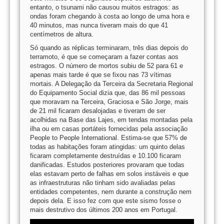
entanto, o tsunami não causou muitos estragos: as
ondas foram chegando à costa ao longo de uma hora e
40 minutos, mas nunca tiveram mais do que 41
centímetros de altura.
Só quando as réplicas terminaram, três dias depois do
terramoto, é que se começaram a fazer contas aos
estragos. O número de mortos subiu de 52 para 61 e
apenas mais tarde é que se fixou nas 73 vítimas
mortais. A Delegação da Terceira da Secretaria Regional
do Equipamento Social dizia que, das 86 mil pessoas
que moravam na Terceira, Graciosa e São Jorge, mais
de 21 mil ficaram desalojadas e tiveram de ser
acolhidas na Base das Lajes, em tendas montadas pela
ilha ou em casas portáteis fornecidas pela associação
People to People International. Estima-se que 57% de
todas as habitações foram atingidas: um quinto delas
ficaram completamente destruídas e 10.100 ficaram
danificadas. Estudos posteriores provaram que todas
elas estavam perto de falhas em solos instáveis e que
as infraestruturas não tinham sido avaliadas pelas
entidades competentes, nem durante a construção nem
depois dela. E isso fez com que este sismo fosse o
mais destrutivo dos últimos 200 anos em Portugal.