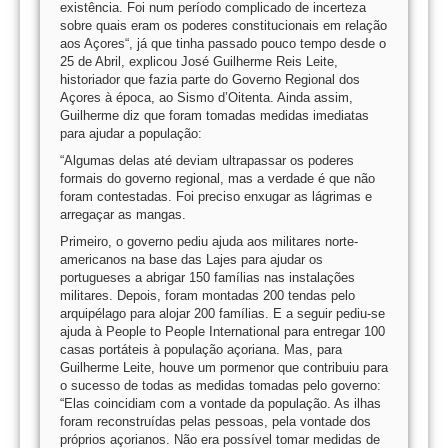
existência. Foi num período complicado de incerteza
sobre quais eram os poderes constitucionais em relação
aos Açores“, já que tinha passado pouco tempo desde o
25 de Abril, explicou José Guilherme Reis Leite,
historiador que fazia parte do Governo Regional dos
Açores à época, ao Sismo d’Oitenta. Ainda assim,
Guilherme diz que foram tomadas medidas imediatas
para ajudar a população:
“Algumas delas até deviam ultrapassar os poderes
formais do governo regional, mas a verdade é que não
foram contestadas. Foi preciso enxugar as lágrimas e
arregaçar as mangas.
Primeiro, o governo pediu ajuda aos militares norte-
americanos na base das Lajes para ajudar os
portugueses a abrigar 150 famílias nas instalações
militares. Depois, foram montadas 200 tendas pelo
arquipélago para alojar 200 famílias. E a seguir pediu-se
ajuda à People to People International para entregar 100
casas portáteis à população açoriana. Mas, para
Guilherme Leite, houve um pormenor que contribuiu para
o sucesso de todas as medidas tomadas pelo governo:
“Elas coincidiam com a vontade da população. As ilhas
foram reconstruídas pelas pessoas, pela vontade dos
próprios açorianos. Não era possível tomar medidas de