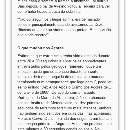
minha casa e sempre a tremer, a ribombar. Foi horrível”.
Dias depois, o pai de Avelino voltou à Terceira para ver
como tinha ficado a casa da sobrinha:
“Não conseguimos chegar ao fim, era demasiado
penoso, principalmente quando avistamos as Doze
Ribeiras do alto e só vimos pedras pretas. É uma visão
que ainda recordo”.
O que mudou nos Açores
Estima-se que este sismo tenha sido registado durante
entre 20 e 30 segundos: a julgar pelos sobreviventes
entrevistados pelos geólogos, “primeiro houve um
impulso rápido que se atenuou durante um certo
intervalo de tempo, seguido de um balanço marcado,
terminando num arranque forte que logo parou”, pode ler-
se no estudo “Dez Anos Após o Sismo dos Açores de 1
de janeiro de 1980”. De acordo com o Instituto
Português do Mar e da Atmosfera, à época chamado
apenas Instituto de Meteorologia, os dez primeiros
segundos do terramoto foram os mais intensos, embora
não tenham sido sentidos em duas das ilhas açorianas:
Flores e Corvo. O sismo ainda deu origem a um tsunami
que chegou primeiro a Angra do Heroísmo precisamente
sete minutos e 50 segundos depois do abalo. No