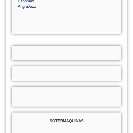
Panomax
AngraJazz
SOTERMAQUINAS