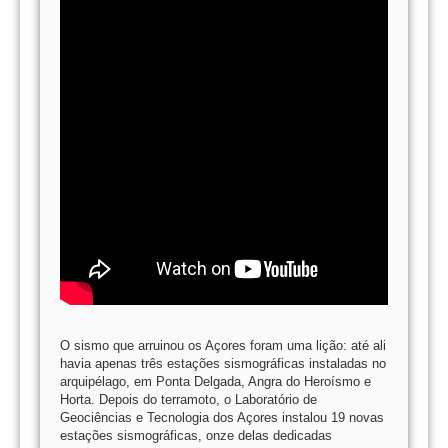
O sismo que arruinou os Açores foram uma lição: até ali
havia apenas três estações sismográficas instaladas no
arquipélago, em Ponta Delgada, Angra do Heroísmo e
Horta. Depois do terramoto, o Laboratório de
Geociências e Tecnologia dos Açores instalou 19 novas
estações sismográficas, onze delas dedicadas