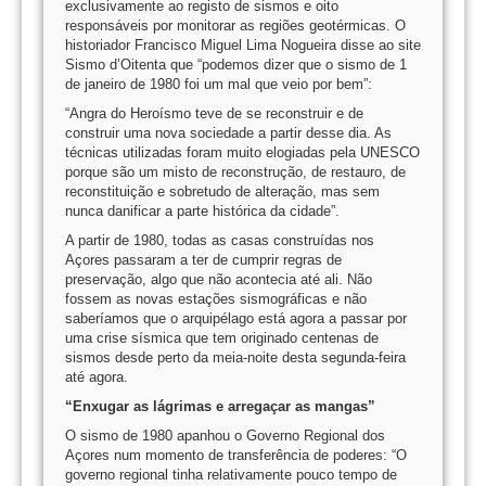
exclusivamente ao registo de sismos e oito
responsáveis por monitorar as regiões geotérmicas. O
historiador Francisco Miguel Lima Nogueira disse ao site
Sismo d’Oitenta que “podemos dizer que o sismo de 1
de janeiro de 1980 foi um mal que veio por bem”:
“Angra do Heroísmo teve de se reconstruir e de
construir uma nova sociedade a partir desse dia. As
técnicas utilizadas foram muito elogiadas pela UNESCO
porque são um misto de reconstrução, de restauro, de
reconstituição e sobretudo de alteração, mas sem
nunca danificar a parte histórica da cidade”.
A partir de 1980, todas as casas construídas nos
Açores passaram a ter de cumprir regras de
preservação, algo que não acontecia até ali. Não
fossem as novas estações sismográficas e não
saberíamos que o arquipélago está agora a passar por
uma crise sísmica que tem originado centenas de
sismos desde perto da meia-noite desta segunda-feira
até agora.
“Enxugar as lágrimas e arregaçar as mangas”
O sismo de 1980 apanhou o Governo Regional dos
Açores num momento de transferência de poderes: “O
governo regional tinha relativamente pouco tempo de