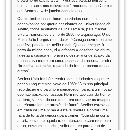
e barulho de casas a cair. A estrada parecia borracha,
descia e subia aos solavancos”, recordou ele ao Correio
dos Açores a 4 de janeiro daquele ano.
Outros testemunhos foram guardados num site
desenvolvido por quatro estudantes da Universidade de
Aveiro, todos açorianos da ilha Terceira, para manter
viva a memória do sismo de 1980 no arquipélago. O de
Maria João Borges é um deles: “Consigo ouvir o barulho
que fez, parecia um avião a cair. Quando cheguei à
porta da minha casa, vi o orfanato a desabar. Na altura,
já estava casada e morava no desterro onde abaixo da
minha casa morreram cinco pessoas da mesma família.
Na minha habitação, a parede da frente separou-se das
outras”.
Avelina Cota também contou aos estudantes o que se
passou naquele Ano Novo de 1980: “A minha principal
recordação é o barulho ensurdecedor, parecia um trovão
que não parava de ressoar. Nem me apercebi do tremor
da terra, vi mais do que senti, era como ver as imagens
em câmara lenta e através de fumo”. Avelino estava a
em casa de uma prima e estava prestes a cortar uma
fatia de torta de cenoura para comer: “Quando ia cortar
a torta, ouviu-se aquele ruído aterrador e corremos para
a rua, desci as escadas, saltei o muro para a rua de