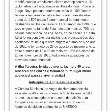
manhã quando um violento sismo com epicentro a 16
quilómetros da Horta atingia as ilhas do Faial, Pico e S.
Jorge. Nove pessoas morreram, mais de 100 ficaram
feridas e milhares de habitantes ficaram desalojados:
cerca de 1.500 casas ficaram parcial ou totalmente
destruídas na ilha da Terceira. O terramoto de 1998, que
teve origem na falha do Faial, destruiu mais de 70% do
parque habitacional da ilha. Aliás, só no século XX esta
falha foi responsável por muitas das preocupações dos
açorianos: foi nela que teve origem o sismo de 5 de abril
de 1926, o terramoto de 26 de agosto do mesmo ano, a
crise sísmica de 12 e 13 de maio de 1958 e o sismo de
23 de novembro de 1973, todos eles causadores de
elevados danos materiais.
A ilha Terceira, ferida de morte, faz hoje 40 anos,
renasceu das cinzas e tornou-se num lugar muito
apetecível para se viver e visitar!
Autarquia de Angra assinala a data
A Câmara Municipal de Angra do Heroísmo decidiu
assinala os 40 anos do sismo de 1 de Janeiro de 1980
através da colocação de uma série de painéis com
fotografias alusivas em diversos locais do centro
histórico da cidade património da UNESCO.