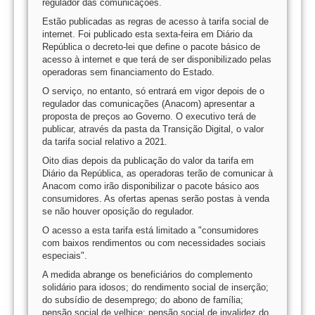
regulador das comunicações.
Estão publicadas as regras de acesso à tarifa social de
internet. Foi publicado esta sexta-feira em Diário da
República o decreto-lei que define o pacote básico de
acesso à internet e que terá de ser disponibilizado pelas
operadoras sem financiamento do Estado.
O serviço, no entanto, só entrará em vigor depois de o
regulador das comunicações (Anacom) apresentar a
proposta de preços ao Governo. O executivo terá de
publicar, através da pasta da Transição Digital, o valor
da tarifa social relativo a 2021.
Oito dias depois da publicação do valor da tarifa em
Diário da República, as operadoras terão de comunicar à
Anacom como irão disponibilizar o pacote básico aos
consumidores. As ofertas apenas serão postas à venda
se não houver oposição do regulador.
O acesso a esta tarifa está limitado a "consumidores
com baixos rendimentos ou com necessidades sociais
especiais".
A medida abrange os beneficiários do complemento
solidário para idosos; do rendimento social de inserção;
do subsídio de desemprego; do abono de família;
pensão social de velhice; pensão social de invalidez do