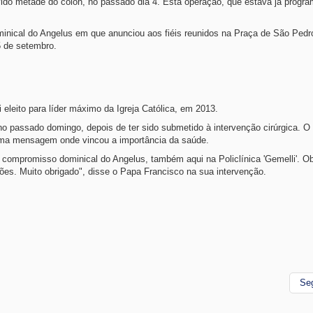
ovido metade do cólon, no passado dia 4. Esta operação, que estava já progra
inical do Angelus em que anunciou aos fiéis reunidos na Praça de São Pedr
5 de setembro.
 eleito para líder máximo da Igreja Católica, em 2013.
o passado domingo, depois de ter sido submetido à intervenção cirúrgica. O 
u uma mensagem onde vincou a importância da saúde.
o compromisso dominical do Angelus, também aqui na Policlínica 'Gemelli'. O
ões. Muito obrigado", disse o Papa Francisco na sua intervenção.
Se