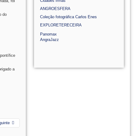
Cidades Irmãs
mada, foi
ANGROESFERA
o do
Coleção fotográfica Carlos Enes
EXPLORETERECEIRA
Panomax
AngraJazz
pontífice
brigado a
guinte