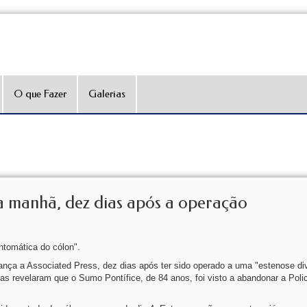
O que Fazer
Galerias
ta manhã, dez dias após a operação
ntomática do cólon".
ança a Associated Press, dez dias após ter sido operado a uma "estenose div
as revelaram que o Sumo Pontífice, de 84 anos, foi visto a abandonar a Polic