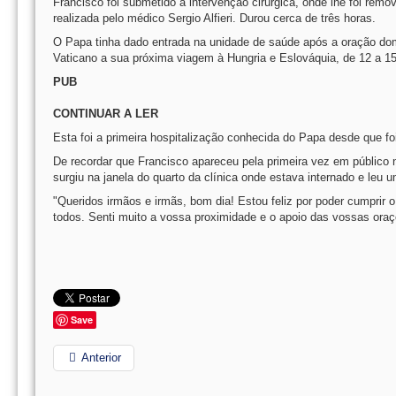
Francisco foi submetido à intervenção cirúrgica, onde lhe foi rem
realizada pelo médico Sergio Alfieri. Durou cerca de três horas.
O Papa tinha dado entrada na unidade de saúde após a oração dom
Vaticano a sua próxima viagem à Hungria e Eslováquia, de 12 a 1
PUB
CONTINUAR A LER
Esta foi a primeira hospitalização conhecida do Papa desde que foi
De recordar que Francisco apareceu pela primeira vez em público n
surgiu na janela do quarto da clínica onde estava internado e le
"Queridos irmãos e irmãs, bom dia! Estou feliz por poder cumprir 
todos. Senti muito a vossa proximidade e o apoio das vossas oraç
Save
Anterior