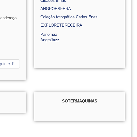
Cidades Irmãs
ANGROESFERA
Coleção fotográfica Carlos Enes
o endereço
EXPLORETERECEIRA
Panomax
AngraJazz
guinte
SOTERMAQUINAS