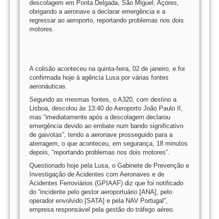
descolagem em Ponta Delgada, São Miguel, Açores,
obrigando a aeronave a declarar emergência e a
regressar ao aeroporto, reportando problemas nos dois
motores.
A colisão aconteceu na quinta-feira, 02 de janeiro, e foi
confirmada hoje à agência Lusa por várias fontes
aeronáuticas.
Segundo as mesmas fontes, o A320, com destino a
Lisboa, descolou às 13:40 do Aeroporto João Paulo II,
mas “imediatamente após a descolagem declarou
emergência devido ao embate num bando significativo
de gaivotas”, tendo a aeronave prosseguido para a
aterragem, o que aconteceu, em segurança, 18 minutos
depois, “reportando problemas nos dois motores”.
Questionado hoje pela Lusa, o Gabinete de Prevenção e
Investigação de Acidentes com Aeronaves e de
Acidentes Ferroviários (GPIAAF) diz que foi notificado
do “incidente pelo gestor aeroportuário [ANA], pelo
operador envolvido [SATA] e pela NAV Portugal”,
empresa responsável pela gestão do tráfego aéreo.