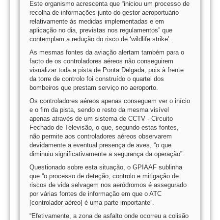
Este organismo acrescenta que “iniciou um processo de
recolha de informações junto do gestor aeroportuário
relativamente às medidas implementadas e em
aplicação no dia, previstas nos regulamentos” que
contemplam a redução do risco de ‘wildlife strike’.
As mesmas fontes da aviação alertam também para o
facto de os controladores aéreos não conseguirem
visualizar toda a pista de Ponta Delgada, pois à frente
da torre de controlo foi construído o quartel dos
bombeiros que prestam serviço no aeroporto.
Os controladores aéreos apenas conseguem ver o início
e o fim da pista, sendo o resto da mesma visível
apenas através de um sistema de CCTV - Circuito
Fechado de Televisão, o que, segundo estas fontes,
não permite aos controladores aéreos observarem
devidamente a eventual presença de aves, “o que
diminuiu significativamente a segurança da operação”.
Questionado sobre esta situação, o GPIAAF sublinha
que “o processo de deteção, controlo e mitigação de
riscos de vida selvagem nos aeródromos é assegurado
por várias fontes de informação em que o ATC
[controlador aéreo] é uma parte importante”.
“Efetivamente, a zona de asfalto onde ocorreu a colisão