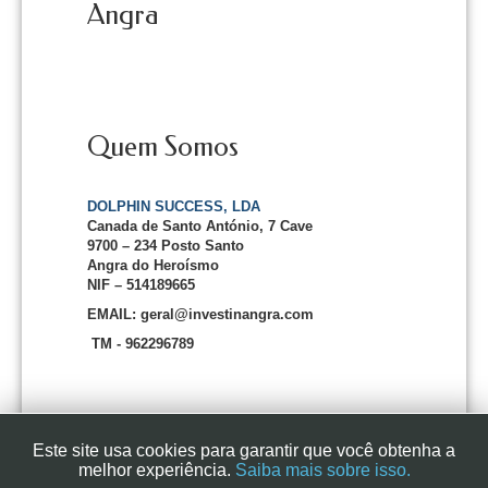
Angra
Quem Somos
DOLPHIN SUCCESS, LDA
Canada de Santo António, 7 Cave
9700 – 234 Posto Santo
Angra do Heroísmo
NIF – 514189665
EMAIL: geral@investinangra.com
TM - 962296789
Este site usa cookies para garantir que você obtenha a
melhor experiência.
Saiba mais sobre isso.