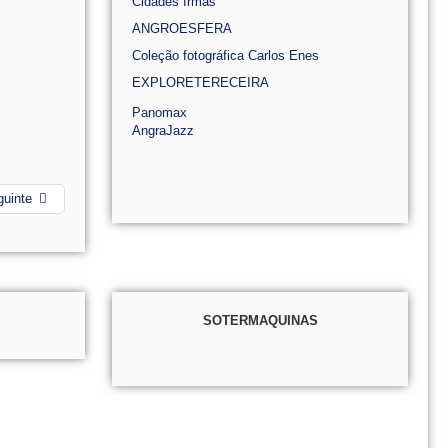
Cidades Irmãs
ANGROESFERA
Coleção fotográfica Carlos Enes
EXPLORETERECEIRA
Panomax
AngraJazz
guinte
SOTERMAQUINAS