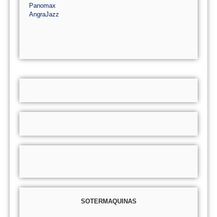
Panomax
AngraJazz
SOTERMAQUINAS