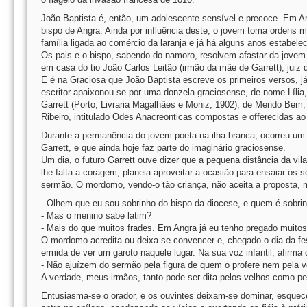
João Baptista é, então, um adolescente sensível e precoce. Em An
bispo de Angra. Ainda por influência deste, o jovem toma ordens 
família ligada ao comércio da laranja e já há alguns anos estabelec
Os pais e o bispo, sabendo do namoro, resolvem afastar da jovem
em casa do tio João Carlos Leitão (irmão da mãe de Garrett), juiz d
E é na Graciosa que João Baptista escreve os primeiros versos, já
escritor apaixonou-se por uma donzela graciosense, de nome Lília,
Garrett (Porto, Livraria Magalhães e Moniz, 1902), de Mendo Bem,
Ribeiro, intitulado Odes Anacreonticas compostas e offerecidas a
Durante a permanência do jovem poeta na ilha branca, ocorreu um
Garrett, e que ainda hoje faz parte do imaginário graciosense.
Um dia, o futuro Garrett ouve dizer que a pequena distância da vi
lhe falta a coragem, planeia aproveitar a ocasião para ensaiar os 
sermão. O mordomo, vendo-o tão criança, não aceita a proposta, m
- Olhem que eu sou sobrinho do bispo da diocese, e quem é sobrin
- Mas o menino sabe latim?
- Mais do que muitos frades. Em Angra já eu tenho pregado muito
O mordomo acredita ou deixa-se convencer e, chegado o dia da fe
ermida de ver um garoto naquele lugar. Na sua voz infantil, afirma 
- Não ajuízem do sermão pela figura de quem o profere nem pela 
A verdade, meus irmãos, tanto pode ser dita pelos velhos como pe
Entusiasma-se o orador, e os ouvintes deixam-se dominar, esquece