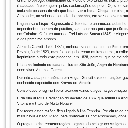
entra no epílogo, condenando os vícios e exortando os fiéis à prát
é saudado, à passagem, pelas exclamações do povo. O jovem sente a
incluindo pessoas da vila que foram ver a festa. Chega, por elas, 
Alexandre, ao saber da ousadia do sobrinho, em vez de levar a mal
Engana-se o bispo. Regressado à Terceira, o enamorado sobrinho, 
impenitente e homem de paixões, faz saber aos pais que já não que
em Coimbra. O futuro autor de Frei Luís de Sousa (1843) e Viagens 
e dos primeiros amores...
Almeida Garrett (1799-1854), embora tivesse nascido no Porto, era 
Revolução de 1820, mas foi obrigado, como muitos outros, a exilar-
imprimiram a todo este processo, em 1828, permitiu que os exilad
Placa na fachada da casa na Rua de São João, Angra do Heroísm
onde viveu Almeida Garrett.
Durante a sua permanência em Angra, Garrett exerceu funções gov
conhecida expedição dos Bravos do Mindelo
Consolidado o regime liberal exerceu vários cargos na governação e
É da sua autoria a redacção do decreto de 1837 que atribuiu a A
Vitória e o título de Muito Notável.
Por todas estas razões ficou ligado à ilha Terceira. Por altura d
mais havia estado ligado, para promover as comemorações, onde s
O programa das comemorações, organizado pelo grupo Amigos da T