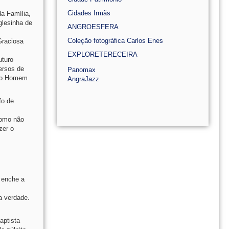
Cidades Irmãs
a Família,
glesinha de
ANGROESFERA
Coleção fotográfica Carlos Enes
Graciosa
EXPLORETERECEIRA
uturo
ersos de
Panomax
isco Homem
AngraJazz
fo de
Como não
zer o
 enche a
a verdade.
aptista