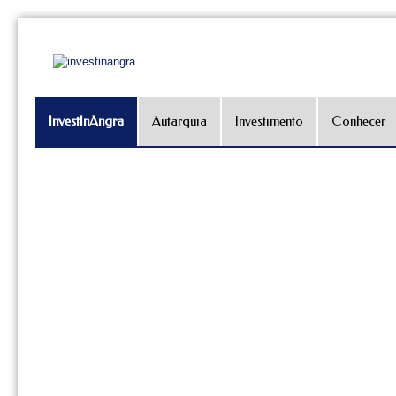
InvestInAngra
Autarquia
Investimento
Conhecer