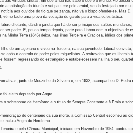
ica das virtudes cristãs, ele que ainda não sabe o que é o Mundo. Ao descer d
 satisfação do triunfo e vai passear pelo arraial, sendo festejado por muit
a notícia aos ouvidos do tio que se zanga, não vá o bispo ofender-se. Mas D. 
, vê no facto uma prova da vocação do garoto para a vida eclesiástica.
futuro diletante, dândi e janota que há-de ser príncipe dos salões mundanos
r ser padre. E, pouco tempo depois, parte para Lisboa com o objectivo de es
na Minha Terra (1846) deixa, nas ilhas Terceira e Graciosa, idílios dos prim
filho de um açoriano e viveu na Terceira, na sua juventude. Liberal convicto,
se após o controlo do poder pelos miguelistas. A reviravolta que os liberais 
os fossem regressando do estrangeiro e estabelecessem na ilha o seu quartel
o,
ernativas, junto de Mouzinho da Silveira e, em 1832, acompanhou D. Pedro 
 foi eleito deputado por Angra.
ngra o sobrenome de Heroísmo e o título de Sempre Constante e à Praia o so
a comemoração do centenário da sua morte, a Comissão Central escolheu as ci
e incluiu Angra do Heroísmo.
erceira e pela Câmara Municipal, iniciado em Novembro de 1954, contou c