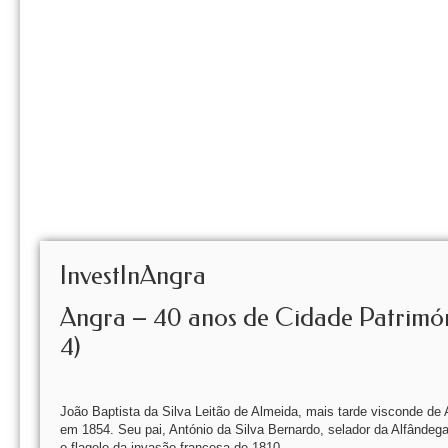
InvestInAngra
Angra – 40 anos de Cidade Patrimón
4)
João Baptista da Silva Leitão de Almeida, mais tarde visconde de 
em 1854. Seu pai, António da Silva Bernardo, selador da Alfândega d
o flagelo da invasão francesa de 1810.