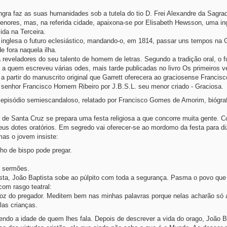
gra faz as suas humanidades sob a tutela do tio D. Frei Alexandre da Sagrad
menores, mas, na referida cidade, apaixona-se por Elisabeth Hewsson, uma in
ida na Terceira.
 inglesa o futuro eclesiástico, mandando-o, em 1814, passar uns tempos na 
e fora naquela ilha.
 reveladores do seu talento de homem de letras. Segundo a tradição oral, o f
 a quem escreveu várias odes, mais tarde publicadas no livro Os primeiros v
 a partir do manuscrito original que Garrett oferecera ao graciosense Franc
o senhor Francisco Homem Ribeiro por J.B.S.L. seu menor criado - Graciosa.
 episódio semiescandaloso, relatado por Francisco Gomes de Amorim, biógra
la de Santa Cruz se prepara uma festa religiosa a que concorre muita gente. 
seus dotes oratórios. Em segredo vai oferecer-se ao mordomo da festa para di
as o jovem insiste:
ho de bispo pode pregar.
s sermões.
sta, João Baptista sobe ao púlpito com toda a segurança. Pasma o povo que
com rasgo teatral:
voz do pregador. Meditem bem nas minhas palavras porque nelas acharão só 
las crianças.
ndo a idade de quem lhes fala. Depois de descrever a vida do orago, João B