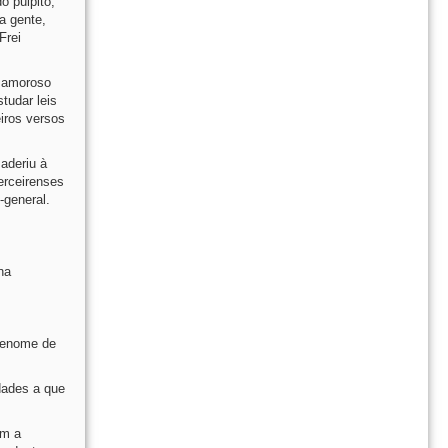
o púlpito,
a gente,
Frei
, amoroso
tudar leis
eiros versos
 aderiu à
terceirenses
-general.
na
brenome de
dades a que
om a