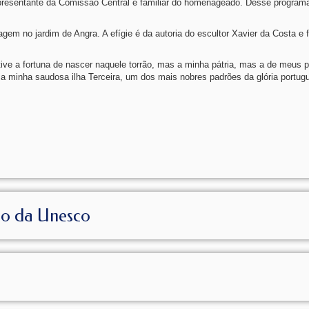
representante da Comissão Central e familiar do homenageado. Desse program
em no jardim de Angra. A efígie é da autoria do escultor Xavier da Costa e 
tive a fortuna de nascer naquele torrão, mas a minha pátria, mas a de meus 
a minha saudosa ilha Terceira, um dos mais nobres padrões da glória portug
io da Unesco