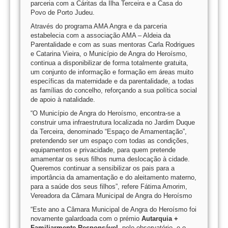
parceria com a Cáritas da Ilha Terceira e a Casa do
Povo de Porto Judeu.
Através do programa AMA Angra e da parceria
estabelecia com a associação AMA – Aldeia da
Parentalidade e com as suas mentoras Carla Rodrigues
e Catarina Vieira, o Município de Angra do Heroísmo,
continua a disponibilizar de forma totalmente gratuita,
um conjunto de informação e formação em áreas muito
específicas da maternidade e da parentalidade, a todas
as famílias do concelho, reforçando a sua política social
de apoio à natalidade.
“O Município de Angra do Heroísmo, encontra-se a
construir uma infraestrutura localizada no Jardim Duque
da Terceira, denominado “Espaço de Amamentação”,
pretendendo ser um espaço com todas as condições,
equipamentos e privacidade, para quem pretende
amamentar os seus filhos numa deslocação à cidade.
Queremos continuar a sensibilizar os pais para a
importância da amamentação e do aleitamento materno,
para a saúde dos seus filhos”, refere Fátima Amorim,
Vereadora da Câmara Municipal de Angra do Heroísmo
“Este ano a Câmara Municipal de Angra do Heroísmo foi
novamente galardoada com o prémio
Autarquia +
Familiarmente Responsável,
pelo observatório, e o