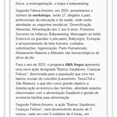
física, a exterogestação, o toque e babywearing.
Segundo Fátima Amorim, em 2023, aumentamos o
número de
workshops
, serão 17, dirigidos a pais,
profissionais da educação e da saúde, onde serão
abordadas as seguintes temáticas: Diversificação
Alimentar; Alimentação dos 2 aos 6 anos; Primeiros
Socorros na Infância; Babywearing; Massagem ao bebé;
Exercício na gravidez e pós-parto; Babysigns; Extração
e armazenamento de leite humano: cuidados,
substituições, higienização; Parto Humanizado;
Aleitamento Materno e Métodos não farmacológicos do
alívio da dor.
Para o ano de 2023, o programa
AMA Angra
apresenta
uma nova ação designada “Bairros Saudáveis, Crianças
Felizes”, direcionada para a população que vive nos
bairros sociais do concelho (Lameirinho, Terra-Chã e
São Mateus), e que têm como grande objetivo a
(re)educação económica das famílias, abordado aspetos
relacionados com a alimentação Saudável e gestão de
economia familiar para alimentação.
Segundo Fátima Amorim, a ação “Bairros Saudáveis,
Crianças Felizes”, será desenvolvido através de 3
cursos, cada um com 5 módulos de 4 horas, em