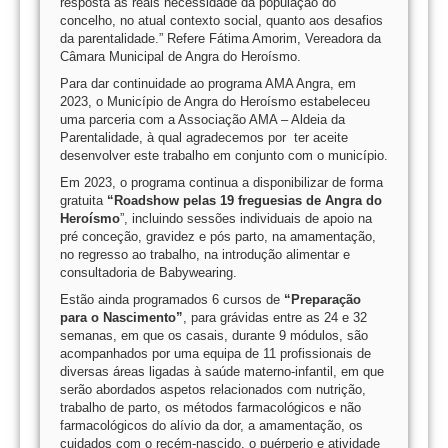
resposta às reais necessidade da população do
concelho, no atual contexto social, quanto aos desafios
da parentalidade.” Refere Fátima Amorim, Vereadora da
Câmara Municipal de Angra do Heroísmo.
Para dar continuidade ao programa AMA Angra, em
2023, o Município de Angra do Heroísmo estabeleceu
uma parceria com a Associação AMA – Aldeia da
Parentalidade, à qual agradecemos por ter aceite
desenvolver este trabalho em conjunto com o município.
Em 2023, o programa continua a disponibilizar de forma
gratuita
“Roadshow pelas 19 freguesias de Angra do
Heroísmo
”, incluindo sessões individuais de apoio na
pré conceção, gravidez e pós parto, na amamentação,
no regresso ao trabalho, na introdução alimentar e
consultadoria de Babywearing.
Estão ainda programados 6 cursos de
“Preparação
para o Nascimento”
, para grávidas entre as 24 e 32
semanas, em que os casais, durante 9 módulos, são
acompanhados por uma equipa de 11 profissionais de
diversas áreas ligadas à saúde materno-infantil, em que
serão abordados aspetos relacionados com nutrição,
trabalho de parto, os métodos farmacológicos e não
farmacológicos do alívio da dor, a amamentação, os
cuidados com o recém-nascido, o puérperio e atividade