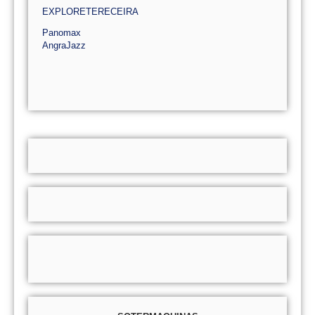
EXPLORETERECEIRA
Panomax
AngraJazz