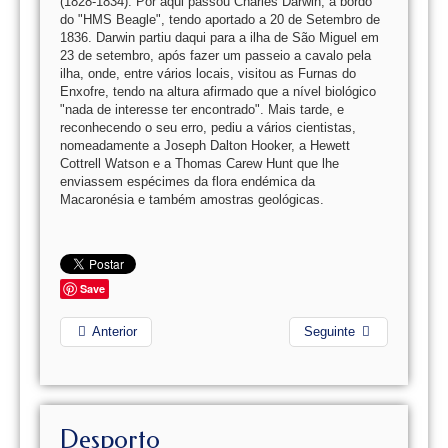
(1828-1834). Por aqui passou Charles Darwin, a bordo
do "HMS Beagle", tendo aportado a 20 de Setembro de
1836. Darwin partiu daqui para a ilha de São Miguel em
23 de setembro, após fazer um passeio a cavalo pela
ilha, onde, entre vários locais, visitou as Furnas do
Enxofre, tendo na altura afirmado que a nível biológico
"nada de interesse ter encontrado". Mais tarde, e
reconhecendo o seu erro, pediu a vários cientistas,
nomeadamente a Joseph Dalton Hooker, a Hewett
Cottrell Watson e a Thomas Carew Hunt que lhe
enviassem espécimes da flora endémica da
Macaronésia e também amostras geológicas.
Save
Anterior
Seguinte
Desporto