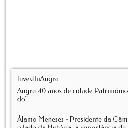
InvestInAngra
Angra 40 anos de cidade Patrimóni
do”
Álamo Meneses - Presidente da Câma
o lado da História, a importância de