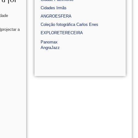
Cidades Irmãs
idade
ANGROESFERA
Coleção fotográfica Carlos Enes
projectar a
EXPLORETERECEIRA
Panomax
AngraJazz