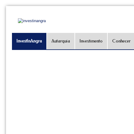
InvestInAngra
Autarquia
Investimento
Conhecer