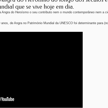
dial que se vive hoje em dia.
 a Angra do Heroísmo o seu contributo nem o mundo contemporâneo nem a c
 anos, de Angra no Património Mundial da UNESCO foi determinante para (re)