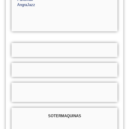
AngraJazz
SOTERMAQUINAS