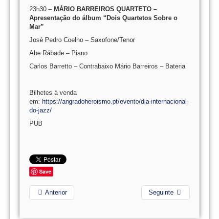
23h30 –
MÁRIO BARREIROS QUARTETO –
Apresentação do álbum “Dois Quartetos Sobre o
Mar”
José Pedro Coelho – Saxofone/Tenor
Abe Rábade – Piano
Carlos Barretto – Contrabaixo Mário Barreiros – Bateria
Bilhetes à venda
em:
https://angradoheroismo.pt/evento/dia-internacional-
do-jazz/
PUB
Save
Anterior
Seguinte