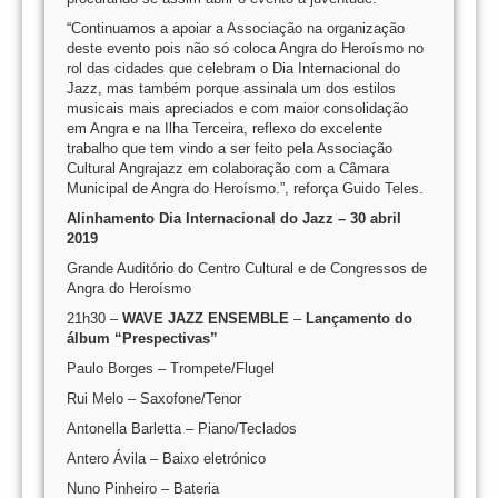
“Continuamos a apoiar a Associação na organização
deste evento pois não só coloca Angra do Heroísmo no
rol das cidades que celebram o Dia Internacional do
Jazz, mas também porque assinala um dos estilos
musicais mais apreciados e com maior consolidação
em Angra e na Ilha Terceira, reflexo do excelente
trabalho que tem vindo a ser feito pela Associação
Cultural Angrajazz em colaboração com a Câmara
Municipal de Angra do Heroísmo.”, reforça Guido Teles.
Alinhamento Dia Internacional do Jazz – 30 abril
2019
Grande Auditório do Centro Cultural e de Congressos de
Angra do Heroísmo
21h30 –
WAVE JAZZ ENSEMBLE
–
Lançamento do
álbum “Prespectivas”
Paulo Borges – Trompete/Flugel
Rui Melo – Saxofone/Tenor
Antonella Barletta – Piano/Teclados
Antero Ávila – Baixo eletrónico
Nuno Pinheiro – Bateria