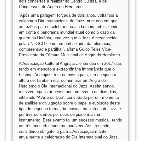
dois concertos a realizar no Centro Cultural e de
Congressos de Angra do Heroísmo.
“Após uma paragem forçada de dois anos, voltamos a
celebrar o Dia Internacional do Jazz, num ano em que
as razões para o celebrar são ainda mais fortes, tendo
em conta o panorama mundial atual como o caso da
guerra na Ucrânia, uma vez que o Jazz é reconhecido
pela UNESCO como um embaixador da tolerância,
compreensão e partilha,”, afirma Guido Teles Vice-
Presidente da Câmara Municipal de Angra do Heroísmo.
A Associação Cultural Angrajazz entendeu em 2017 que,
tendo em atenção a extraordinária importância que o
Festival Angrajazz tem no nosso país, era chegada a
altura de, também ela, comemorar em Angra do
Heroísmo o Dia Internacional do Jazz. Assim sendo,
resolveu organizar nesse ano um evento de dois dias,
intitulado “A Arte do Duo”, constituído por um momento
de análise e divulgação sobre o papel e evolução deste
tipo de pequena formação musical na história do jazz, e
por três concertos por duos de piano mais um
instrumento. Este evento foi um sucesso musical, tendo
os três concertos sido memoráveis. Assim sendo,
considerou obrigatório para a Associação manter
anualmente a celebração do Dia Internacional do Jazz.