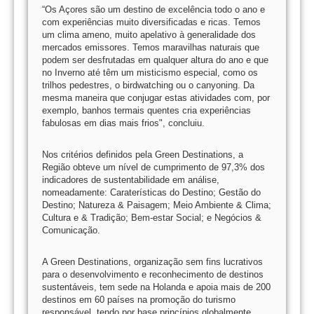
“Os Açores são um destino de excelência todo o ano e
com experiências muito diversificadas e ricas. Temos
um clima ameno, muito apelativo à generalidade dos
mercados emissores. Temos maravilhas naturais que
podem ser desfrutadas em qualquer altura do ano e que
no Inverno até têm um misticismo especial, como os
trilhos pedestres, o birdwatching ou o canyoning. Da
mesma maneira que conjugar estas atividades com, por
exemplo, banhos termais quentes cria experiências
fabulosas em dias mais frios", concluiu.
Nos critérios definidos pela Green Destinations, a
Região obteve um nível de cumprimento de 97,3% dos
indicadores de sustentabilidade em análise,
nomeadamente: Caraterísticas do Destino; Gestão do
Destino; Natureza & Paisagem; Meio Ambiente & Clima;
Cultura e & Tradição; Bem-estar Social; e Negócios &
Comunicação.
A Green Destinations, organização sem fins lucrativos
para o desenvolvimento e reconhecimento de destinos
sustentáveis, tem sede na Holanda e apoia mais de 200
destinos em 60 países na promoção do turismo
responsável, tendo por base princípios globalmente