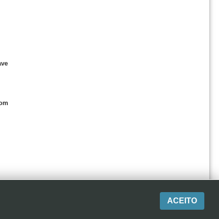
ave
com
ACEITO