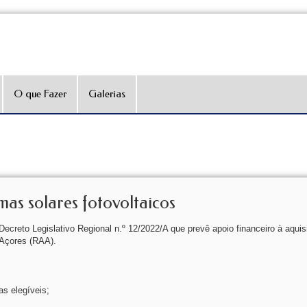
O que Fazer
Galerias
mas solares fotovoltaicos
Decreto Legislativo Regional n.º 12/2022/A que prevê apoio financeiro à aquis
 Açores (RAA).
s elegíveis;