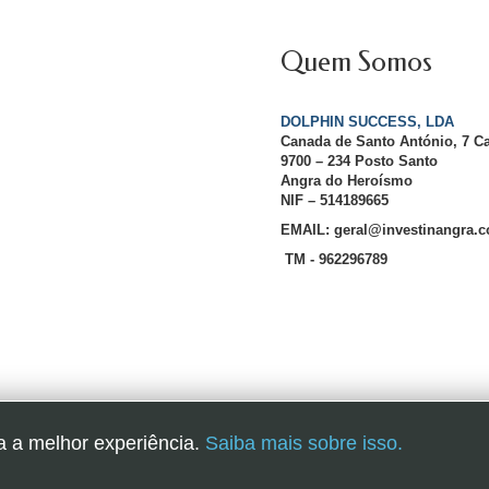
Quem Somos
DOLPHIN SUCCESS, LDA
Canada de Santo António, 7 C
9700 – 234 Posto Santo
Angra do Heroísmo
NIF – 514189665
EMAIL: geral@investinangra.
TM - 962296789
InvestInAngra 2016
a a melhor experiência.
Saiba mais sobre isso.