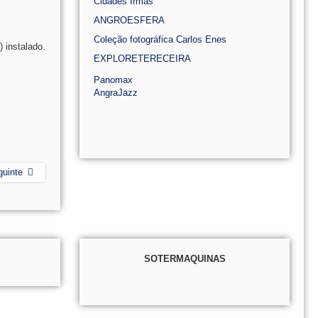
Cidades Irmãs
ANGROESFERA
Coleção fotográfica Carlos Enes
 instalado.
EXPLORETERECEIRA
Panomax
AngraJazz
guinte
SOTERMAQUINAS