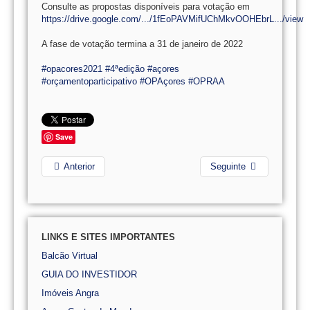
Consulte as propostas disponíveis para votação em
https://drive.google.com/.../1fEoPAVMifUChMkvOOHEbrL.../view
A fase de votação termina a 31 de janeiro de 2022
#opacores2021
#4ªedição
#açores
#orçamentoparticipativo
#OPAçores
#OPRAA
Save
Anterior
Seguinte
LINKS E SITES IMPORTANTES
Balcão Virtual
GUIA DO INVESTIDOR
Imóveis Angra