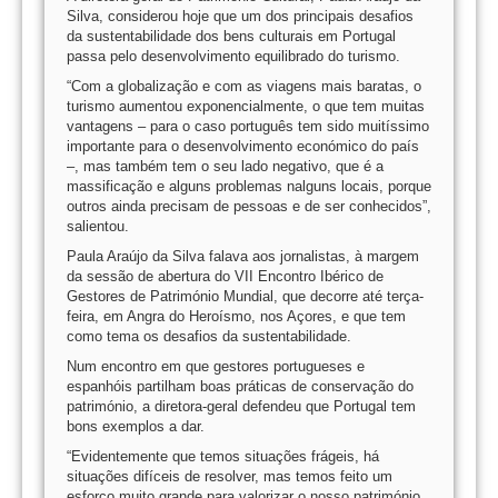
Silva, considerou hoje que um dos principais desafios
da sustentabilidade dos bens culturais em Portugal
passa pelo desenvolvimento equilibrado do turismo.
“Com a globalização e com as viagens mais baratas, o
turismo aumentou exponencialmente, o que tem muitas
vantagens – para o caso português tem sido muitíssimo
importante para o desenvolvimento económico do país
–, mas também tem o seu lado negativo, que é a
massificação e alguns problemas nalguns locais, porque
outros ainda precisam de pessoas e de ser conhecidos”,
salientou.
Paula Araújo da Silva falava aos jornalistas, à margem
da sessão de abertura do VII Encontro Ibérico de
Gestores de Património Mundial, que decorre até terça-
feira, em Angra do Heroísmo, nos Açores, e que tem
como tema os desafios da sustentabilidade.
Num encontro em que gestores portugueses e
espanhóis partilham boas práticas de conservação do
património, a diretora-geral defendeu que Portugal tem
bons exemplos a dar.
“Evidentemente que temos situações frágeis, há
situações difíceis de resolver, mas temos feito um
esforço muito grande para valorizar o nosso património