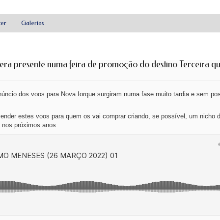
zer
Galerias
ra presente numa feira de promoção do destino Terceira q
núncio dos voos para Nova Iorque surgiram numa fase muito tardia e sem pos
e vender estes voos para quem os vai comprar criando, se possível, um nich
o nos próximos anos