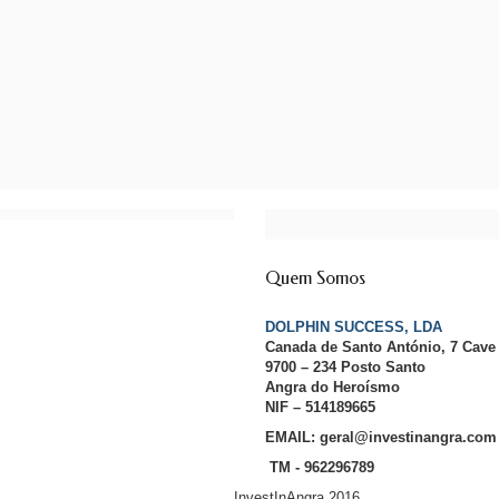
Quem Somos
DOLPHIN SUCCESS, LDA
Canada de Santo António, 7 Cave
9700 – 234 Posto Santo
Angra do Heroísmo
NIF – 514189665
EMAIL: geral@investinangra.com
TM - 962296789
InvestInAngra 2016