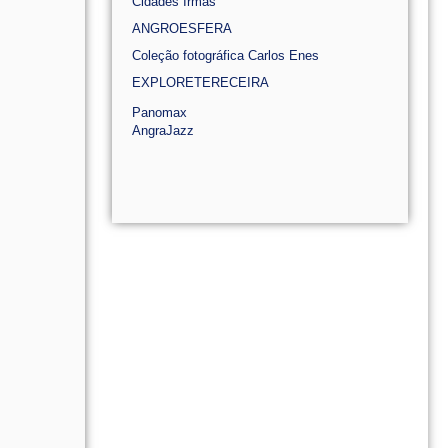
Cidades Irmãs
ANGROESFERA
Coleção fotográfica Carlos Enes
EXPLORETERECEIRA
Panomax
AngraJazz