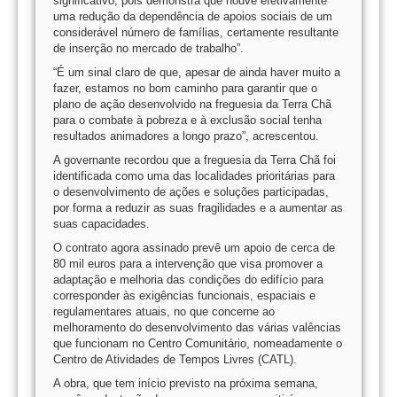
significativo, pois demonstra que houve efetivamente
uma redução da dependência de apoios sociais de um
considerável número de famílias, certamente resultante
de inserção no mercado de trabalho”.
“É um sinal claro de que, apesar de ainda haver muito a
fazer, estamos no bom caminho para garantir que o
plano de ação desenvolvido na freguesia da Terra Chã
para o combate à pobreza e à exclusão social tenha
resultados animadores a longo prazo”, acrescentou.
A governante recordou que a freguesia da Terra Chã foi
identificada como uma das localidades prioritárias para
o desenvolvimento de ações e soluções participadas,
por forma a reduzir as suas fragilidades e a aumentar as
suas capacidades.
O contrato agora assinado prevê um apoio de cerca de
80 mil euros para a intervenção que visa promover a
adaptação e melhoria das condições do edifício para
corresponder às exigências funcionais, espaciais e
regulamentares atuais, no que concerne ao
melhoramento do desenvolvimento das várias valências
que funcionam no Centro Comunitário, nomeadamente o
Centro de Atividades de Tempos Livres (CATL).
A obra, que tem início previsto na próxima semana,