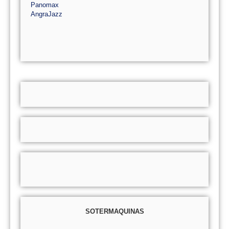
Panomax
AngraJazz
SOTERMAQUINAS