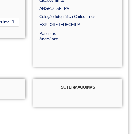
Cidades Irmãs
ANGROESFERA
Coleção fotográfica Carlos Enes
guinte
EXPLORETERECEIRA
Panomax
AngraJazz
SOTERMAQUINAS