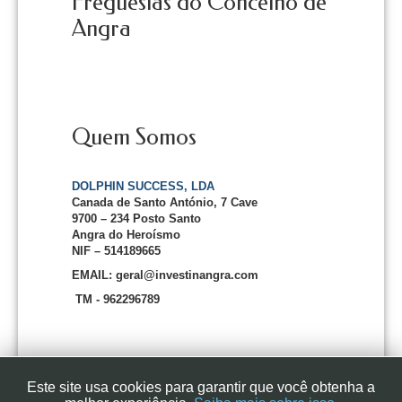
Freguesias do Concelho de
Angra
Quem Somos
DOLPHIN SUCCESS, LDA
Canada de Santo António, 7 Cave
9700 – 234 Posto Santo
Angra do Heroísmo
NIF – 514189665
EMAIL: geral@investinangra.com
TM - 962296789
Este site usa cookies para garantir que você obtenha a